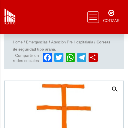
COTIZAR
Home
/
Emergencias
/
Atención Pre Hospitalaria
/ Correas
de seguridad tipo araña.
Facebook
Twitter
WhatsApp
Telegram
Compar
Compartir en
redes sociales