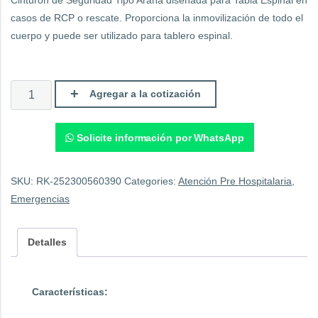
casos de RCP o rescate. Proporciona la inmovilización de todo el
cuerpo y puede ser utilizado para tablero espinal.
Correas
Agregar a la cotización
de
seguridad
tipo
araña.
Solicite información por WhatsApp
quantity
SKU:
RK-252300560390
Categories:
Atención Pre Hospitalaria
,
Emergencias
Detalles
Características: