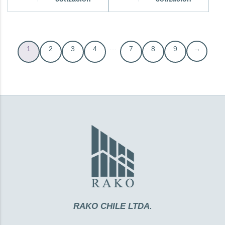
…
1
2
3
4
7
8
9
→
RAKO CHILE LTDA.