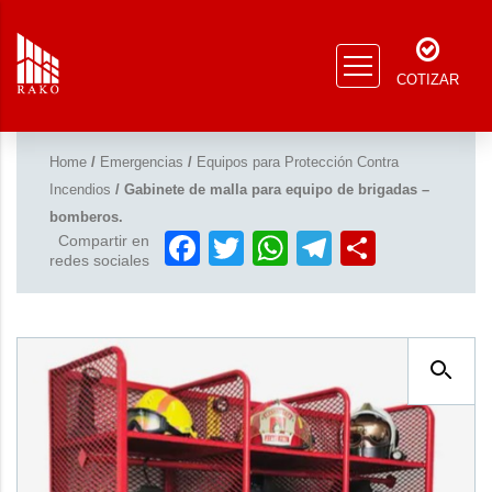
COTIZAR
Home
/
Emergencias
/
Equipos para Protección Contra
Incendios
/ Gabinete de malla para equipo de brigadas –
bomberos.
Facebook
Twitter
WhatsApp
Telegram
Compar
Compartir en
redes sociales