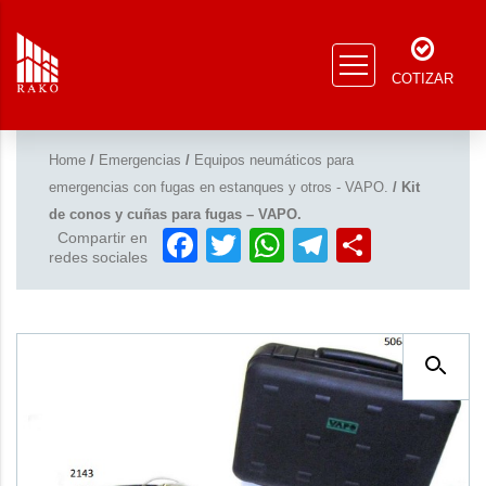
COTIZAR
Home
/
Emergencias
/
Equipos neumáticos para
emergencias con fugas en estanques y otros - VAPO.
/ Kit
de conos y cuñas para fugas – VAPO.
Facebook
Twitter
WhatsApp
Telegram
Compar
Compartir en
redes sociales