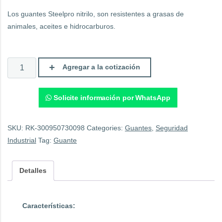
Los guantes Steelpro nitrilo, son resistentes a grasas de
animales, aceites e hidrocarburos.
Steelpro
Agregar a la cotización
Guante
de
Nitrilo
Verde
Solicite información por WhatsApp
Flocado
con
Registro
ISP.
SKU:
RK-300950730098
Categories:
Guantes
,
Seguridad
quantity
Industrial
Tag:
Guante
Detalles
Características: