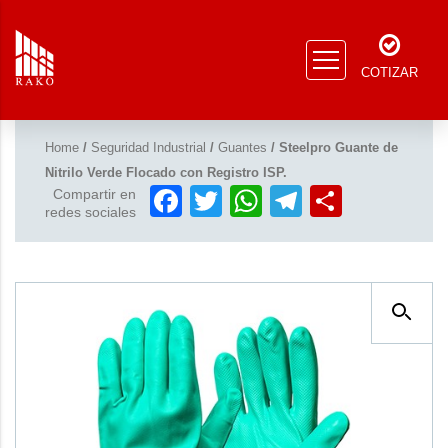
COTIZAR
Home
/
Seguridad Industrial
/
Guantes
/ Steelpro Guante de
Nitrilo Verde Flocado con Registro ISP.
Facebook
Twitter
WhatsApp
Telegram
Compar
Compartir en
redes sociales