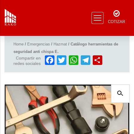
COTIZAR
Home
/
Emergencias
/
Hazmat
/ Catálogo herramientas de
seguridad anti chispa E.
Facebook
Twitter
WhatsApp
Telegram
Compar
Compartir en
redes sociales