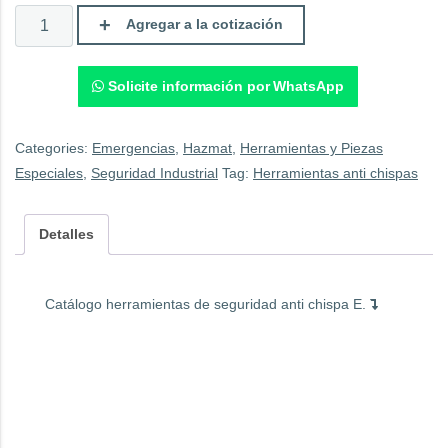
Catálogo
Agregar a la cotización
herramientas
de
seguridad
anti
Solicite información por WhatsApp
chispa
E.
quantity
Categories:
Emergencias
,
Hazmat
,
Herramientas y Piezas
Especiales
,
Seguridad Industrial
Tag:
Herramientas anti chispas
Detalles
Catálogo herramientas de seguridad anti chispa E.