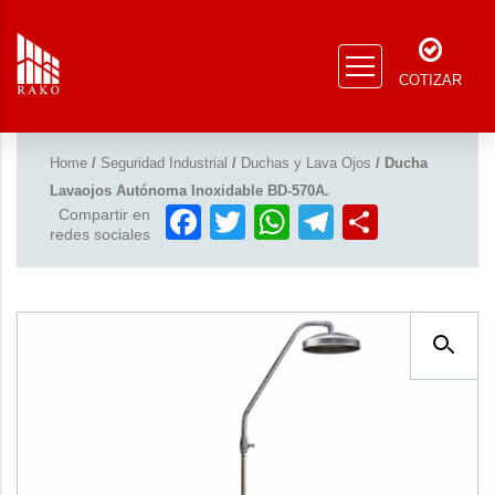
COTIZAR
Home
/
Seguridad Industrial
/
Duchas y Lava Ojos
/ Ducha
Lavaojos Autónoma Inoxidable BD-570A.
Facebook
Twitter
WhatsApp
Telegram
Compar
Compartir en
redes sociales