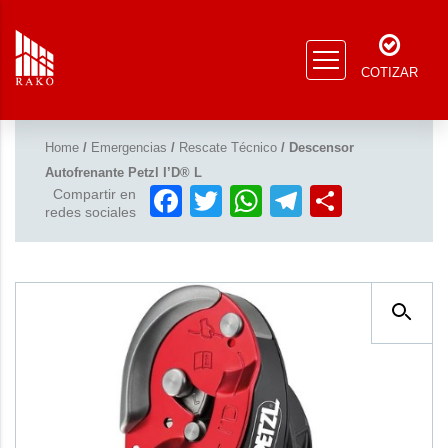
COTIZAR
Home
/
Emergencias
/
Rescate Técnico
/ Descensor
Autofrenante Petzl I’D® L
Facebook
Twitter
WhatsApp
Telegram
Compar
Compartir en
redes sociales