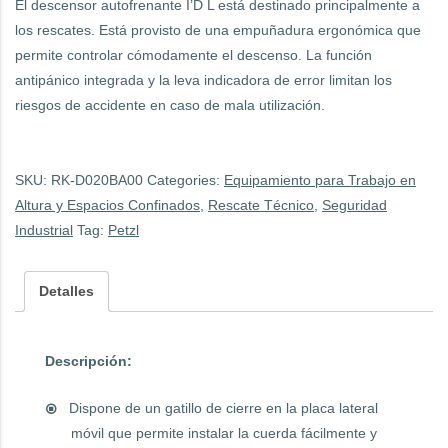
El descensor autofrenante I’D L está destinado principalmente a
los rescates. Está provisto de una empuñadura ergonómica que
permite controlar cómodamente el descenso. La función
antipánico integrada y la leva indicadora de error limitan los
riesgos de accidente en caso de mala utilización.
SKU:
RK-D020BA00
Categories:
Equipamiento para Trabajo en
Altura y Espacios Confinados
,
Rescate Técnico
,
Seguridad
Industrial
Tag:
Petzl
Detalles
Descripción:
Dispone de un gatillo de cierre en la placa lateral
móvil que permite instalar la cuerda fácilmente y