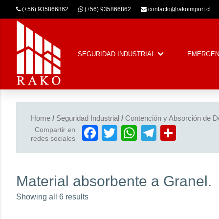
(+56) 935866862
(+56) 935866862
contacto@rakoimport.cl
SEGURIDAD INDUSTRIAL
EMERGEN
Home
/
Seguridad Industrial
/
Contención y Absorción de D
Facebook
Twitter
WhatsApp
Telegra
Compa
Compartir en
redes sociales
Material absorbente a Granel.
Showing all 6 results