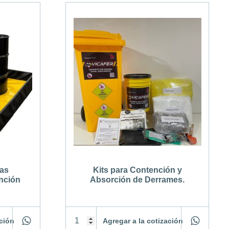
jas
Kits para Contención y
ención
Absorción de Derrames.
ación
Agregar a la cotización