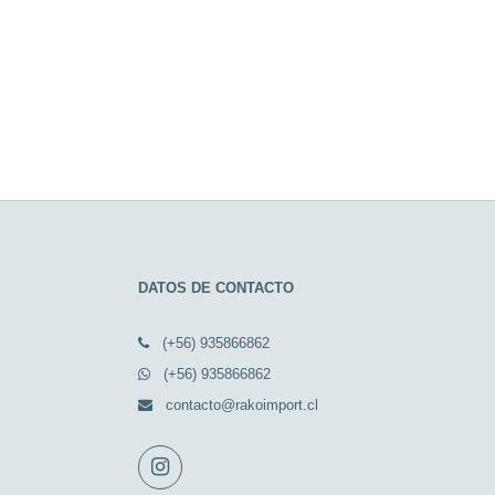
DATOS DE CONTACTO
(+56) 935866862
(+56) 935866862
contacto@rakoimport.cl