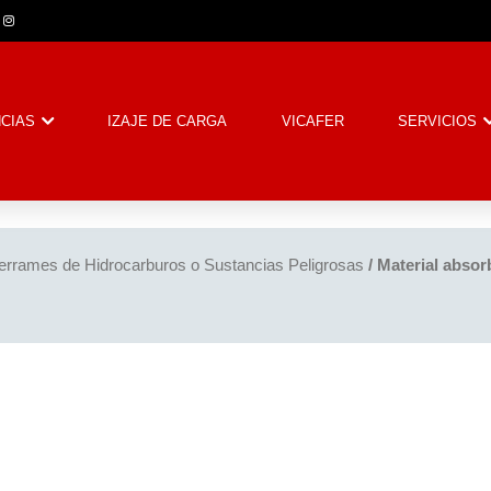
CIAS
IZAJE DE CARGA
VICAFER
SERVICIOS
errames de Hidrocarburos o Sustancias Peligrosas
/ Material absor
m
rtir