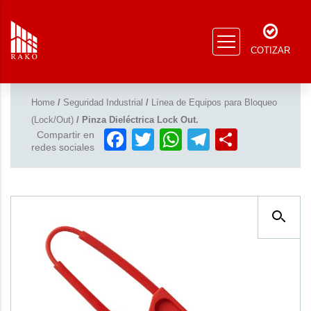
COTIZAR
Home
/
Seguridad Industrial
/
Línea de Equipos para Bloqueo
(Lock/Out)
/ Pinza Dieléctrica Lock Out.
Facebook
Twitter
WhatsApp
Telegram
Compar
Compartir en
redes sociales