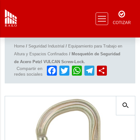
COTIZAR
Home
/
Seguridad Industrial
/
Equipamiento para Trabajo en
Altura y Espacios Confinados
/ Mosquetón de Seguridad
de Acero Petzl VULCAN Screw-Lock.
Facebook
Twitter
WhatsApp
Telegram
Compar
Compartir en
redes sociales