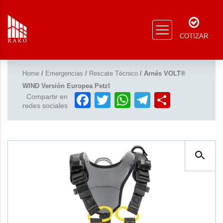
COTIZAR
Home
/
Emergencias
/
Rescate Técnico
/ Arnés VOLT®
WIND Versión Europea Petzl
Facebook
Twitter
WhatsApp
Telegram
Compar
Compartir en
redes sociales