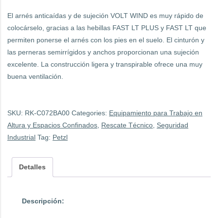
El arnés anticaídas y de sujeción VOLT WIND es muy rápido de
colocárselo, gracias a las hebillas FAST LT PLUS y FAST LT que
permiten ponerse el arnés con los pies en el suelo. El cinturón y
las perneras semirrígidos y anchos proporcionan una sujeción
excelente. La construcción ligera y transpirable ofrece una muy
buena ventilación.
SKU:
RK-C072BA00
Categories:
Equipamiento para Trabajo en
Altura y Espacios Confinados
,
Rescate Técnico
,
Seguridad
Industrial
Tag:
Petzl
Detalles
Descripción: