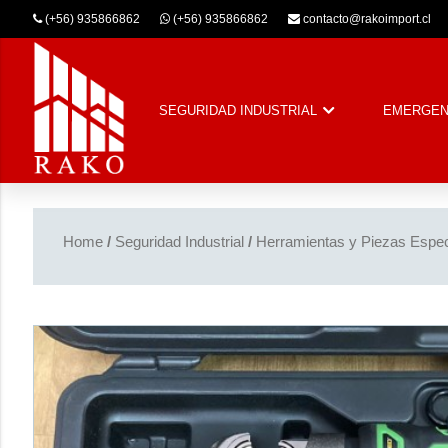
(+56) 935866862
(+56) 935866862
contacto@rakoimport.cl
SEGURIDAD INDUSTRIAL
EMERGEN
Home
/
Seguridad Industrial
/
Herramientas y Piezas Espec