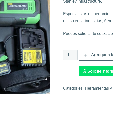
Stanley Infrastructure.
Especialistas en herramient
el uso en la industrias; Aero
Puedes solicitar tu cotizac
Herramientas
Agregar a l
Hidráulicas
y
Piezas
Dubuis
Solicite info
Francia.
quantity
Categories:
Herramientas y