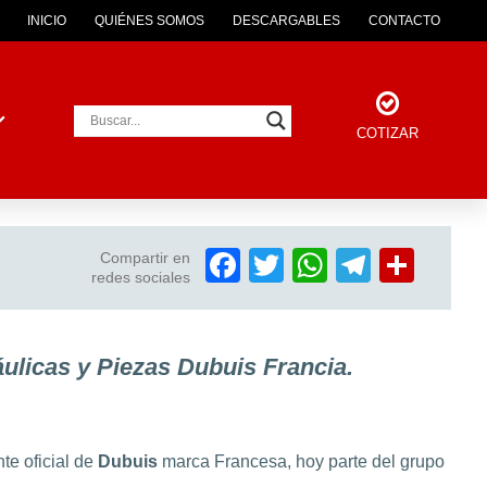
INICIO
QUIÉNES SOMOS
DESCARGABLES
CONTACTO
COTIZAR
Facebook
Twitter
WhatsAp
Telegr
Comp
Compartir en
redes sociales
ulicas y Piezas Dubuis Francia.
te oficial de
Dubuis
marca Francesa, hoy parte del grupo