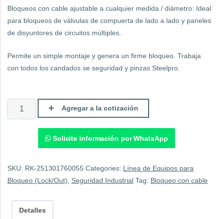
Bloqueos con cable ajustable a cualquier medida / diámetro: Ideal
para bloqueos de válvulas de compuerta de lado a lado y paneles
de disyuntores de circuitos múltiples.
Permite un simple montaje y genera un firme bloqueo. Trabaja
con todos los candados se seguridad y pinzas Steelpro.
Bloqueo
Agregar a la cotización
Ajustable
con
Cable
de
Solicite información por WhatsApp
2
Metros.
quantity
SKU:
RK-251301760055
Categories:
Línea de Equipos para
Bloqueo (Lock/Out)
,
Seguridad Industrial
Tag:
Bloqueo con cable
Detalles