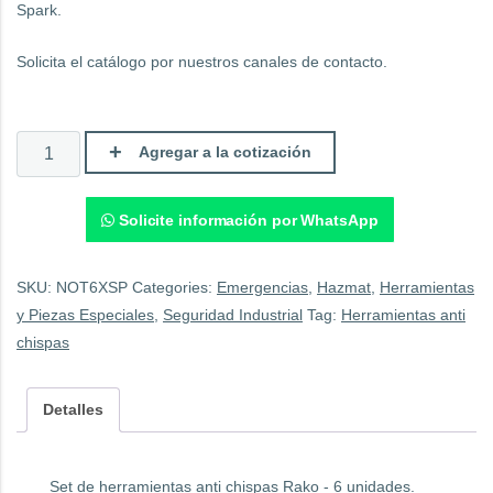
Spark.
Solicita el catálogo por nuestros canales de contacto.
Set
Agregar a la cotización
de
Herramientas
Anti
Chispas
Solicite información por WhatsApp
X-
Spark.
quantity
SKU:
NOT6XSP
Categories:
Emergencias
,
Hazmat
,
Herramientas
y Piezas Especiales
,
Seguridad Industrial
Tag:
Herramientas anti
chispas
Detalles
Set de herramientas anti chispas Rako - 6 unidades.