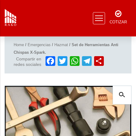
COTIZAR
Home
/
Emergencias
/
Hazmat
/ Set de Herramientas Anti
Chispas X-Spark.
Facebook
Twitter
WhatsApp
Telegram
Compar
Compartir en
redes sociales