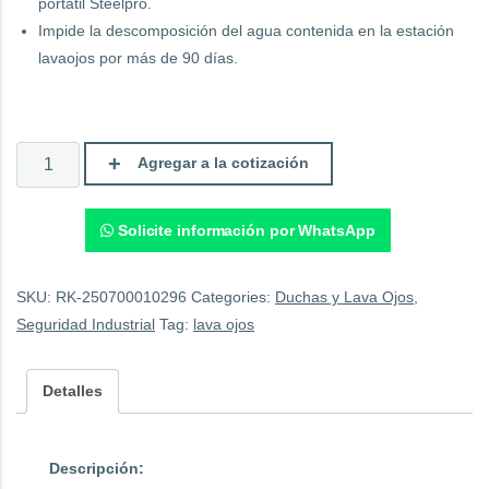
portátil Steelpro.
Impide la descomposición del agua contenida en la estación
lavaojos por más de 90 días.
Preservante
Agregar a la cotización
Para
Lavaojos
Portátil
(5136).
Solicite información por WhatsApp
quantity
SKU:
RK-250700010296
Categories:
Duchas y Lava Ojos
,
Seguridad Industrial
Tag:
lava ojos
Detalles
Descripción: