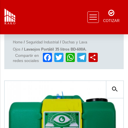
COTIZAR
Home
/
Seguridad Industrial
/
Duchas y Lava
Ojos
/ Lavaojos Portátil 35 litros BD-600A.
Facebook
Twitter
WhatsApp
Telegram
Compar
Compartir en
redes sociales