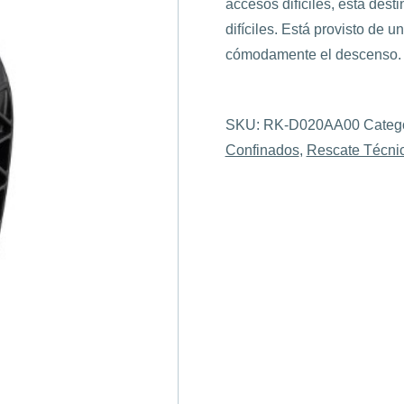
accesos difíciles, está dest
difíciles. Está provisto de
cómodamente el descenso.
SKU:
RK-D020AA00
Categ
Confinados
,
Rescate Técni