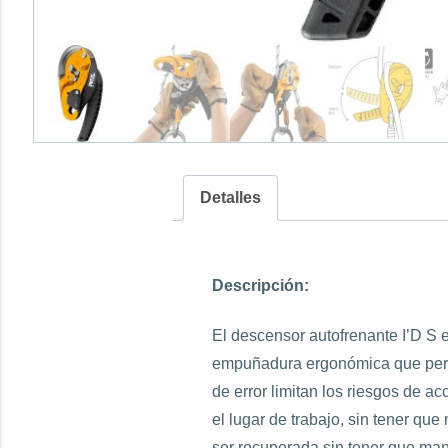
Detalles
Descripción:
El descensor autofrenante I’D S e
empuñadura ergonómica que permi
de error limitan los riesgos de 
el lugar de trabajo, sin tener q
ser recuperada sin tener que mani