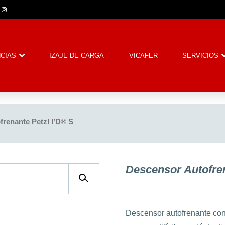
CIAS
IZAJE DE CARGA
VICAFER
SERVICIOS
frenante Petzl I’D® S
Descensor Autofren
Descensor autofrenante con f