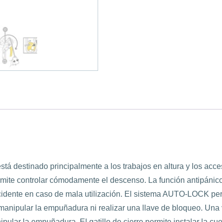
stá destinado principalmente a los trabajos en altura y los acces
te controlar cómodamente el descenso. La función antipánico 
accidente en caso de mala utilización. El sistema AUTO-LOCK pe
ue manipular la empuñadura ni realizar una llave de bloqueo. Un
pular la empuñadura. El gatillo de cierre permite instalar la cu