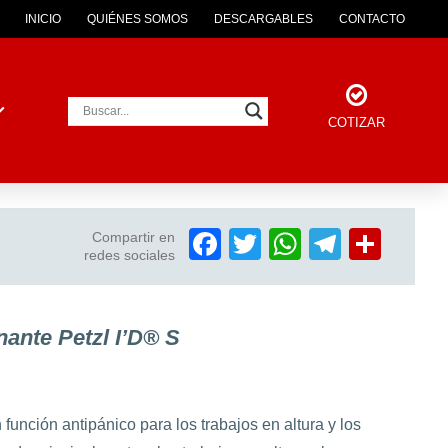
INICIO
QUIÉNES SOMOS
DESCARGABLES
CONTACTO
COTIZAR
Facebook
Twitter
WhatsAp
Telegr
Comp
Compartir en
redes sociales
ante Petzl I’D® S
unción antipánico para los trabajos en altura y los