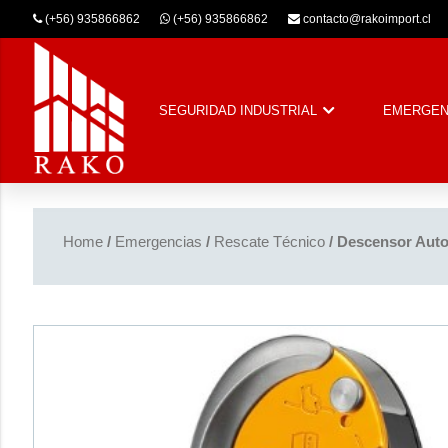
(+56) 935866862
(+56) 935866862
contacto@rakoimport.cl
SEGURIDAD INDUSTRIAL
EMERGEN
Home
/
Emergencias
/
Rescate Técnico
/ Descensor Auto