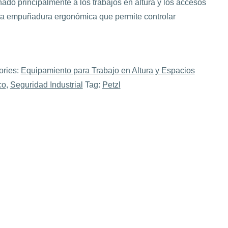
inado principalmente a los trabajos en altura y los accesos
 una empuñadura ergonómica que permite controlar
ories:
Equipamiento para Trabajo en Altura y Espacios
co
,
Seguridad Industrial
Tag:
Petzl