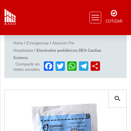
COTIZAR
Home
/
Emergencias
/
Atención Pre
Hospitalaria
/ Electrodos pediátricos DEA Cardiac
Science.
Facebook
Twitter
WhatsApp
Telegram
Compar
Compartir en
redes sociales