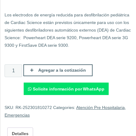
Los electrodos de energía reducida para desfibrilación pediátrica
de Cardiac Science están previstos únicamente para uso con los
siguientes desfibriladores automáticos externos (DEA) de Cardiac
Science: Powerheart DEA serie 9200, Powerheart DEA serie 3G
9300 y FirstSave DEA serie 9300.
Electrodos
Agregar a la cotización
pediátricos
DEA
Cardiac
Science.
Solicite información por WhatsApp
quantity
SKU:
RK-252301810272
Categories:
Atención Pre Hospitalaria
,
Emergencias
Detalles