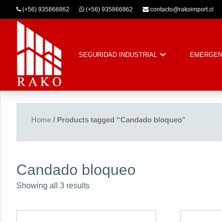
(+56) 935866862
(+56) 935866862
contacto@rakoimport.cl
SEGURIDAD INDUSTRIAL
EMERGEN
Home
/ Products tagged “Candado bloqueo”
Candado bloqueo
Showing all 3 results