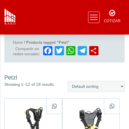
COTIZAR
Home
/ Products tagged “Petzl”
Facebook
Twitter
WhatsApp
Telegram
Compar
Compartir en
redes sociales
Petzl
Showing 1–12 of 19 results