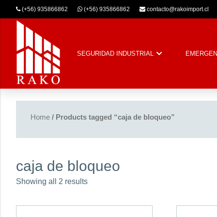
(+56) 935866862
(+56) 935866862
contacto@rakoimport.cl
SEGURIDAD INDUSTRIAL
EMERGEN
Home
/ Products tagged “caja de bloqueo”
caja de bloqueo
Showing all 2 results