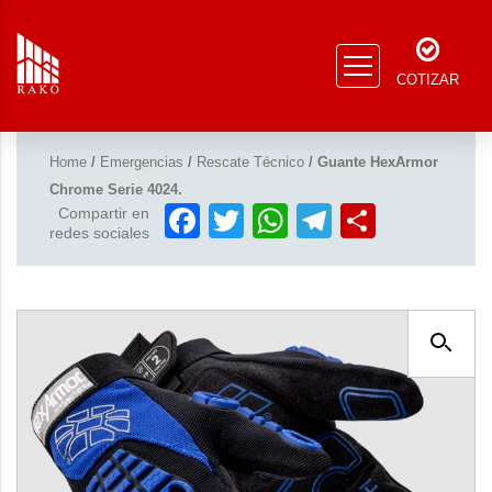
COTIZAR
Home
/
Emergencias
/
Rescate Técnico
/ Guante HexArmor
Chrome Serie 4024.
Facebook
Twitter
WhatsApp
Telegram
Compar
Compartir en
redes sociales