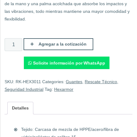
de la mano y una palma acolchada que absorbe los impactos y
las vibraciones, todo mientras mantiene una mayor comodidad y
flexibilidad.
Guante
Agregar a la cotización
HexArmor
Helix
Series
3011.
Solicite información por WhatsApp
quantity
SKU:
RK-HEX3011
Categories:
Guantes
,
Rescate Técnico
,
Seguridad Industrial
Tag:
Hexarmor
Detalles
Tejido: Carcasa de mezcla de HPPE/acero/fibra de