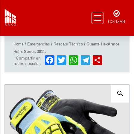
COTIZAR
Home
/
Emergencias
/
Rescate Técnico
/ Guante HexArmor
Helix Series 3011.
Facebook
Twitter
WhatsApp
Telegram
Compar
Compartir en
redes sociales