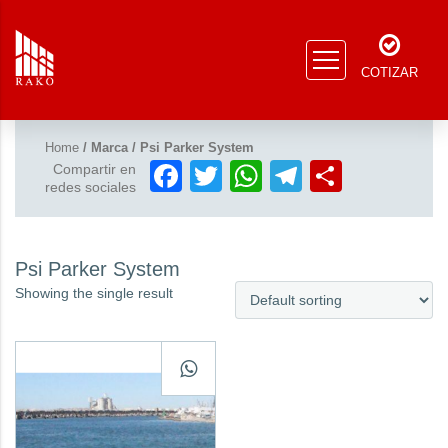
COTIZAR
Home
/ Marca / Psi Parker System
Facebook
Twitter
WhatsApp
Telegram
Compar
Compartir en
redes sociales
Psi Parker System
Showing the single result